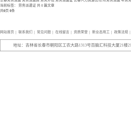
长春劳务派遣
劳务派遣费
劳务外包
劳务派遣证
长春人力资源公司
所劳务派遣
年劳
当前标签：
劳务派遣证
共 0 篇文章
共
0
页
0
条
网站首页
|
联系我们
|
常见问题
|
在线留言
|
资质荣誉
|
新业态用工
|
政策法规
|
地址：吉林省长春市朝阳区工农大路1313号百脑汇科技大厦21楼21